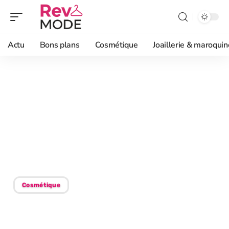
Actu
Bons plans
Cosmétique
Joaillerie & maroquin
11/07/2026
Cheveux magnifiques :
secrets pour une
chevelure parfaite et
éclatante
Cosmétique