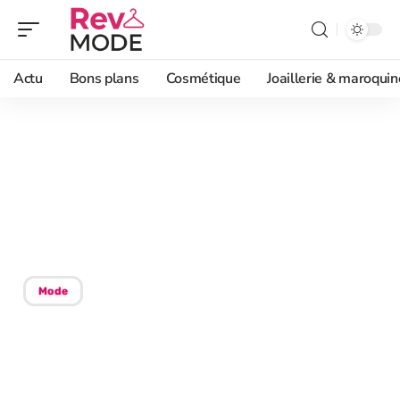
Actu
Bons plans
Cosmétique
Joaillerie & maroquin
12/05/2026
Drake lover : afficher ta
passion avec un T shirt
stylé
Mode