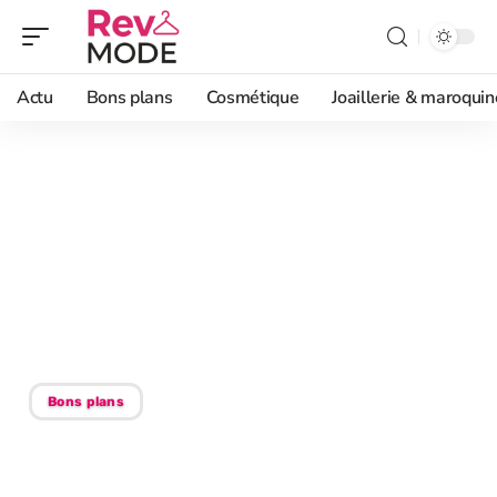
Actu
Bons plans
Cosmétique
Joaillerie & maroquin
06/02/2026
Marque de luxe : Asos,
analyse de son
positionnement et son
image en 2025
Bons plans