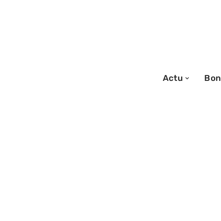
Actu
Bon
18/06/2026
Marque bullrot 
tendances, nouv
collections et é