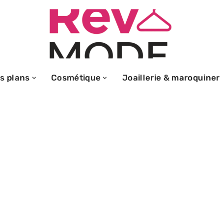
s plans
Cosmétique
Joaillerie & maroquiner
en 2026 :
elles
volutions du