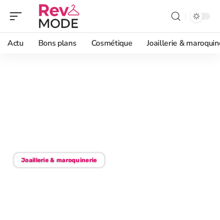
Actu
Bons plans
Cosmétique
Joaillerie & maroquin
02/09/2025
Tendances foulards 2025
: toujours à la mode ou
pas ?
Joaillerie & maroquinerie