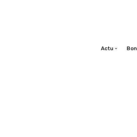
Actu
Bon
26/06/2026
The braderu pou
: guide express 
privées