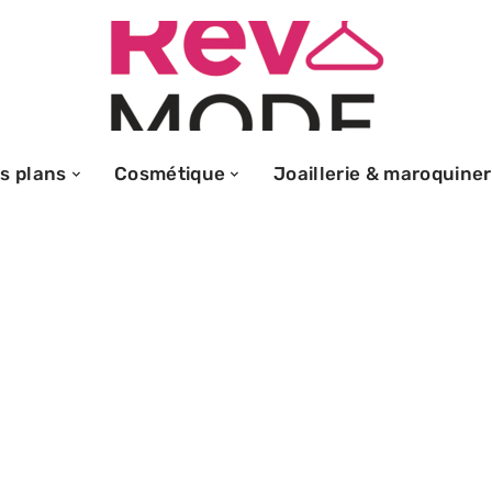
s plans
Cosmétique
Joaillerie & maroquiner
r les débutants
des ventes