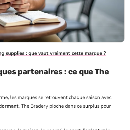
g supplies : que vaut vraiment cette marque ?
ues partenaires : ce que The
orme, les marques se retrouvent chaque saison avec
 dormant
. The Bradery pioche dans ce surplus pour