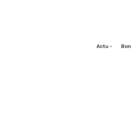
Actu
Bon
20/07/2026
Flocage sur tiss
conseils pour u
parfait