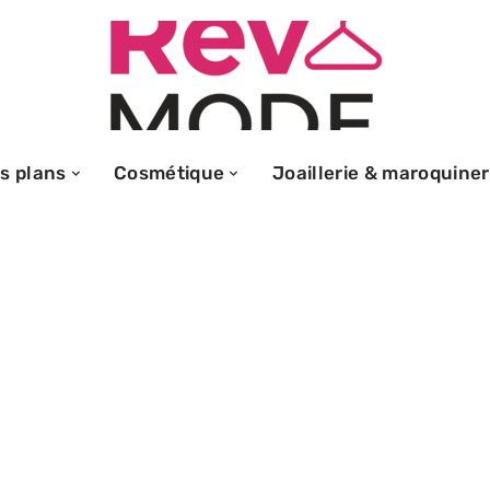
s plans
Cosmétique
Joaillerie & maroquiner
u : astuces et
n marquage